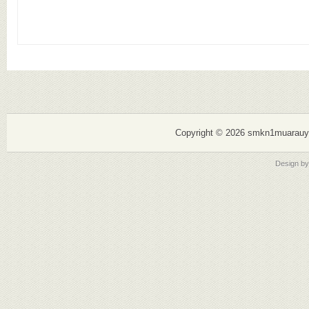
Copyright ©
2026 smkn1muarauy
Design b