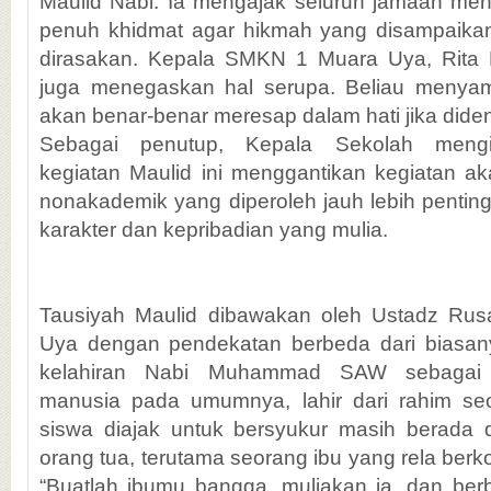
Maulid Nabi. Ia mengajak seluruh jamaah men
penuh khidmat agar hikmah yang disampaikan
dirasakan. Kepala SMKN 1 Muara Uya, Rita He
juga menegaskan hal serupa. Beliau menya
akan benar-benar meresap dalam hati jika dide
Sebagai penutup, Kepala Sekolah mengi
kegiatan Maulid ini menggantikan kegiatan ak
nonakademik yang diperoleh jauh lebih penti
karakter dan kepribadian yang mulia.
Tausiyah Maulid dibawakan oleh Ustadz Rus
Uya dengan pendekatan berbeda dari biasany
kelahiran Nabi Muhammad SAW sebagai k
manusia pada umumnya, lahir dari rahim seor
siswa diajak untuk bersyukur masih berada 
orang tua, terutama seorang ibu yang rela ber
“Buatlah ibumu bangga, muliakan ia, dan berb