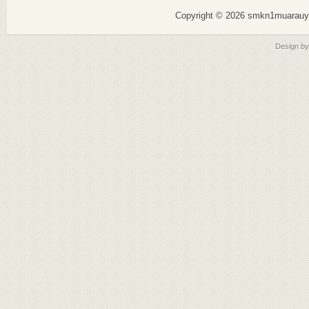
Copyright ©
2026 smkn1muarauy
Design b