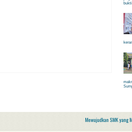
bukti
keram
makn
Sump
Mewujudkan SMK yang Mengh