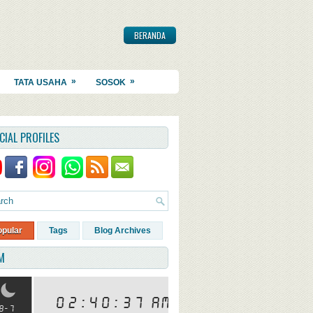
BERANDA
»
»
TATA USAHA
SOSOK
CIAL PROFILES
opular
Tags
Blog Archives
M