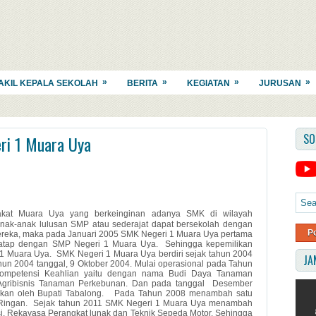
»
»
»
»
AKIL KEPALA SEKOLAH
BERITA
KEGIATAN
JURUSAN
SO
ri 1 Muara Uya
akat Muara Uya yang berkeinginan adanya SMK di wilayah
ak-anak lulusan SMP atau sederajat dapat bersekolah dengan
P
h mereka, maka pada Januari 2005 SMK Negeri 1 Muara Uya pertama
 atap dengan SMP Negeri 1 Muara Uya.
Sehingga kepemilikan
 1 Muara Uya.
SMK Negeri 1 Muara Uya berdiri sejak tahun 2004
JA
un 2004 tanggal, 9 Oktober 2004.
Mulai operasional pada Tahun
Kompetensi Keahlian yaitu dengan nama Budi Daya Tanaman
gribisnis Tanaman Perkebunan. Dan pada tanggal
Desember
an oleh Bupati Tabalong.
Pada Tahun 2008 menambah satu
Ringan.
Sejak tahun 2011 SMK Negeri 1 Muara Uya menambah
nsi, Rekayasa Perangkat lunak dan Teknik Sepeda Motor. Sehingga