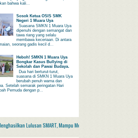
kan bahwa kali...
Sosok Ketua OSIS SMK
Negeri 1 Muara Uya
Suasana SMKN 1 Muara Uya
dipenuhi dengan semangat dan
tawa riang yang selalu
membawa keceriaan. Di antara
aian, seorang gadis kecil d...
Heboh! SMKN 1 Muara Uya
Bongkar Kasus Bullying di
Sekolah dan Pawai Budaya.
Dua hari berturut-turut,
suasana di SMKN 1 Muara Uya
berubah penuh warna dan
a. Setelah semarak peringatan Hari
ah Pemuda dengan p...
asilkan Lulusan SMART, Mampu Membangun Desa Serta Berdaya Sai