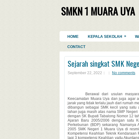
SMKN 1 MUARA UYA
»
HOME
KEPALA SEKOLAH
W
CONTACT
Sejarah singkat SMK Nege
September 22, 2022
No comments
Berawal dari usulan masyar
Keecamatan Muara Uya dan juga agar an
jarak yang tidak terlalu jauh dari ruma
dibangun sebagai SMK kecil yang satu
lahan juga masih atas nama SMP Negeri
dengan SK Bupati Tabalong Nomor 12 tah
Ajaran Baru 2005/2006 dengan satu 
Perkebunan (BDP) sekarang Namanya A
2005 SMK Negeri 1 Muara Uya di resmik
Kompetensi Keahlian Teknik Kendaraan 
lagi 3 kompetensi Keahlian yaitu Akunta