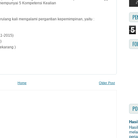
 mempunyai 5 Kompetensi Kealian
PE
erulang kali mengalami pergantian kepemimpinan, yaitu :
5
11-2015)
)
FO
sekarang )
Home
Older Post
PO
Hasi
Hasi
mela
perja