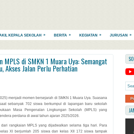
»
»
»
»
AKIL KEPALA SEKOLAH
BERITA
KEGIATAN
JURUSAN
SO
an MPLS di SMKN 1 Muara Uya: Semangat
, Akses Jalan Perlu Perhatian
/2025) menjadi momen bersejarah di SMKN 1 Muara Uya. Suasana
P
saat sebanyak 702 siswa berkumpul di lapangan baru sekolah
JA
bukaan Masa Pengenalan Lingkungan Sekolah (MPLS) yang
endera perdana di awal tahun ajaran 2025/2026.
 dari rangkaian MPLS yang dijadwalkan selama tiga hari. Para
kelas XI berjumlah 205 siswa dan kelas XII 172 siswa tampak