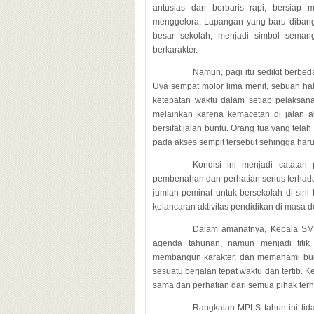
antusias dan berbaris rapi, bersiap
menggelora. Lapangan yang baru dibangu
besar sekolah, menjadi simbol seman
berkarakter.
Namun, pagi itu sedikit berbe
Uya sempat molor lima menit, sebuah hal
ketepatan waktu dalam setiap pelaksan
melainkan karena kemacetan di jalan a
bersifat jalan buntu. Orang tua yang tel
pada akses sempit tersebut sehingga harus
Kondisi ini menjadi catatan
pembenahan dan perhatian serius terha
jumlah peminat untuk bersekolah di sin
kelancaran aktivitas pendidikan di masa 
Dalam amanatnya, Kepala S
agenda tahunan, namun menjadi titik
membangun karakter, dan memahami buda
sesuatu berjalan tepat waktu dan tertib. K
sama dan perhatian dari semua pihak terhada
Rangkaian MPLS tahun ini tid