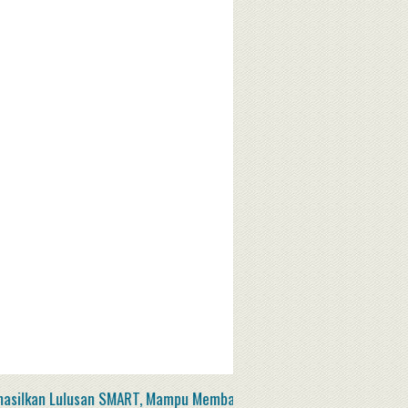
 Lulusan SMART, Mampu Membangun Desa Serta Berdaya Saing di Er