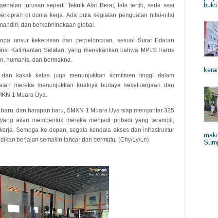
bukti
alan jurusan seperti Teknik Alat Berat, tata tertib, serta sesi
erkiprah di dunia kerja. Ada pula kegiatan penguatan nilai-nilai
 mandiri, dan berkebhinekaan global.
anpa unsur kekerasan dan perpeloncoan, sesuai Surat Edaran
insi Kalimantan Selatan, yang menekankan bahwa MPLS harus
, humanis, dan bermakna.
keram
 dan kakak kelas juga menunjukkan komitmen tinggi dalam
ibatan mereka menunjukkan kuatnya budaya kekeluargaan dan
SMKN 1 Muara Uya.
 baru, dan harapan baru, SMKN 1 Muara Uya siap mengantar 325
 yang akan membentuk mereka menjadi pribadi yang terampil,
kerja. Semoga ke depan, segala kendala akses dan infrastruktur
makn
idikan berjalan semakin lancar dan bermutu. (Chy/Ly/Ln)
Sump