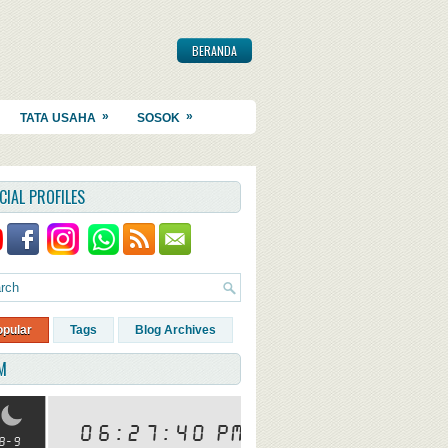
BERANDA
»
»
TATA USAHA
SOSOK
CIAL PROFILES
opular
Tags
Blog Archives
M