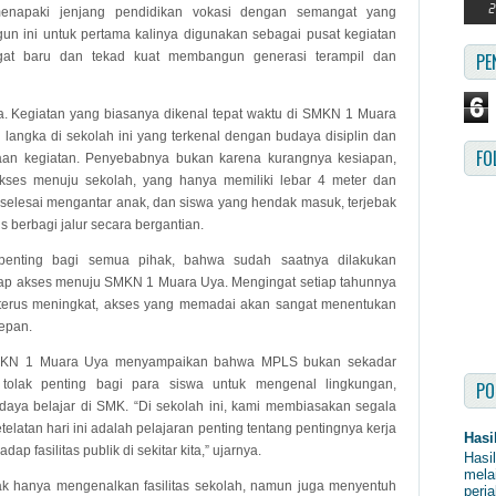
 menapaki jenjang pendidikan vokasi dengan semangat yang
n ini untuk pertama kalinya digunakan sebagai pusat kegiatan
gat baru dan tekad kuat membangun generasi terampil dan
PE
6
da. Kegiatan yang biasanya dikenal tepat waktu di SMKN 1 Muara
 langka di sekolah ini yang terkenal dengan budaya disiplin dan
FO
aan kegiatan. Penyebabnya bukan karena kurangnya kesiapan,
kses menuju sekolah, yang hanya memiliki lebar 4 meter dan
ah selesai mengantar anak, dan siswa yang hendak masuk, terjebak
 berbagi jalur secara bergantian.
 penting bagi semua pihak, bahwa sudah saatnya dilakukan
dap akses menuju SMKN 1 Muara Uya. Mengingat setiap tahunnya
i terus meningkat, akses yang memadai akan sangat menentukan
depan.
MKN 1 Muara Uya menyampaikan bahwa MPLS bukan sekadar
 tolak penting bagi para siswa untuk mengenal lingkungan,
PO
ya belajar di SMK. “Di sekolah ini, kami membiasakan segala
etelatan hari ini adalah pelajaran penting tentang pentingnya kerja
Hasi
p fasilitas publik di sekitar kita,” ujarnya.
Hasi
mela
ak hanya mengenalkan fasilitas sekolah, namun juga menyentuh
perja