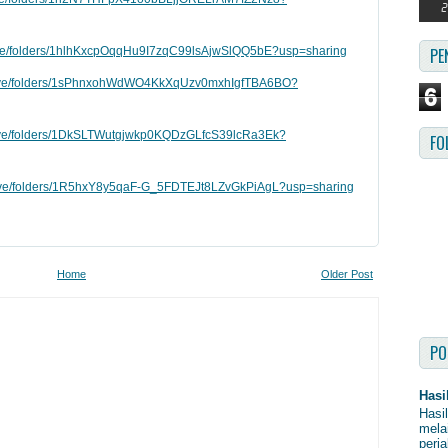
drive/folders/1hlhKxcpOqqHu9I7zqC99lsAjwSlQQ5bE?usp=sharing
PE
/drive/folders/1sPhnxohWdWO4KkXqUzv0mxhIgfTBA6BO?
6
drive/folders/1DkSLTWutgjwkp0KQDzGLfcS39lcRa3Ek?
FO
drive/folders/1R5hxY8y5qaF-G_5FDTEJt8LZvGkPiAgL?usp=sharing
Home
Older Post
PO
Hasi
Hasi
mela
perja