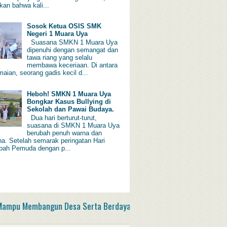
kan bahwa kali...
Sosok Ketua OSIS SMK
Negeri 1 Muara Uya
Suasana SMKN 1 Muara Uya
dipenuhi dengan semangat dan
tawa riang yang selalu
membawa keceriaan. Di antara
aian, seorang gadis kecil d...
Heboh! SMKN 1 Muara Uya
Bongkar Kasus Bullying di
Sekolah dan Pawai Budaya.
Dua hari berturut-turut,
suasana di SMKN 1 Muara Uya
berubah penuh warna dan
a. Setelah semarak peringatan Hari
ah Pemuda dengan p...
u Membangun Desa Serta Berdaya Saing di Era Society 5.0