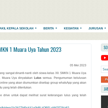
»
»
»
»
AKIL KEPALA SEKOLAH
BERITA
KEGIATAN
JURUSAN
SO
MKN 1 Muara Uya Tahun 2023
05 Mei 2023
g sangat dinanti-nanti oleh siswa kelas XII. SMKN 1 Muara Uya
1 Muara Uya dinyatakan
Lulus
semua. Pengumuman kelulusan
P
online yang akan diumumkan disetiap group whatsApp yang akan
tu yang telah ditentukan.
JA
 drive untuk dapat melihat surat keterangan lulus yang telah
drive/folders/1h2N7THFpX41o0bBLjjORELrAM7fZ2Nz8?