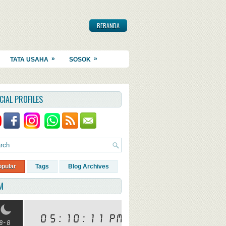
BERANDA
»
»
TATA USAHA
SOSOK
CIAL PROFILES
opular
Tags
Blog Archives
M