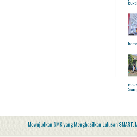
bukti
keram
makn
Sump
Mewujudkan SMK yang Menghasilkan Lulusan SMART, Mamp