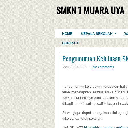
SMKN 1 MUARA UYA
»
HOME
KEPALA SEKOLAH
W
CONTACT
Pengumuman Kelulusan S
May 05, 2023
No comments
Pengumuman kelulusan merupakan hal yan
telah menetapkan semua siswa SMKN 
SMKN 1 Muara Uya dilaksanakan secara 
dibagikan oleh setiap wali kelas pada wak
Siswa juga dapat mengakses link google
dikeluarkan oleh sekolah.
Link SKL ATP
https://drive.google.com/