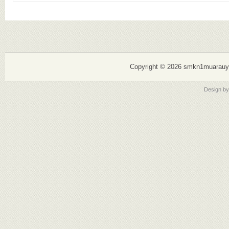
Copyright ©
2026 smkn1muarauy
Design b