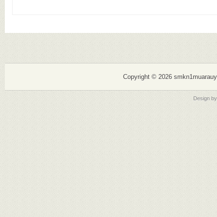
Mewujudk
Copyright ©
2026 smkn1muarauy
Design b