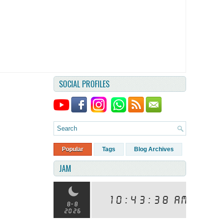
SOCIAL PROFILES
Popular
Tags
Blog Archives
JAM