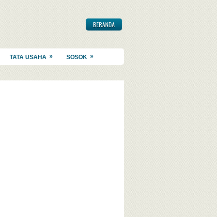
BERANDA
»
»
TATA USAHA
SOSOK