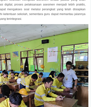
i digital, proses pelaksanaan asesmen menjadi lebih praktis,
 dapat mengakses soal melalui perangkat yang telah disiapkan
i ketentuan sekolah, sementara guru dapat memantau jalannya
ang terintegrasi.