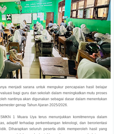
nya menjadi sarana untuk mengukur pencapaian hasil belajar
n evaluasi bagi guru dan sekolah dalam meningkatkan mutu proses
roleh nantinya akan digunakan sebagai dasar dalam menentukan
 semester genap Tahun Ajaran 2025/2026.
i, SMKN 1 Muara Uya terus menunjukkan komitmennya dalam
as, adaptif terhadap perkembangan teknologi, dan berorientasi
idik. Diharapkan seluruh peserta didik memperoleh hasil yang