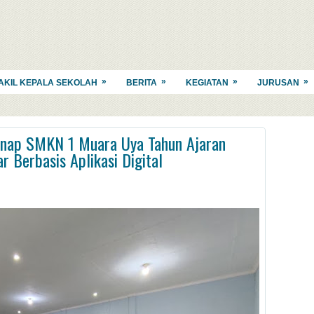
»
»
»
»
AKIL KEPALA SEKOLAH
BERITA
KEGIATAN
JURUSAN
enap SMKN 1 Muara Uya Tahun Ajaran
 Berbasis Aplikasi Digital