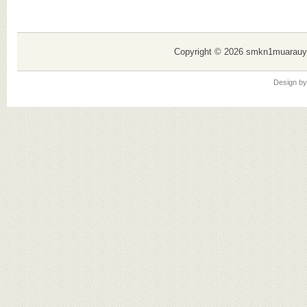
Mew
Copyright ©
2026 smkn1muarauy
Design b