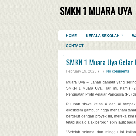
SMKN 1 MUARA UYA
»
HOME
KEPALA SEKOLAH
W
CONTACT
SMKN 1 Muara Uya Gelar 
February 19, 2025
No comments
Muara Uya – Lahan gambut yang sering d
SMKN 1 Muara Uya. Hari ini, Kamis (20
Penguatan Profil Pelajar Pancasila (P5) 
Puluhan siswa kelas X dan XI tampak 
ekosistem gambut hingga menanam tanam
bergelut dengan proyek ini, mereka ki
tetapi juga diajak berpikir lebih jauh: b
"Setelah selama dua minggu ini kalia