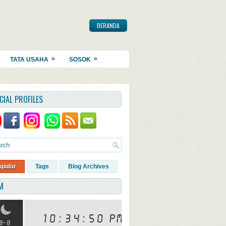
BERANDA
»
»
TATA USAHA
SOSOK
CIAL PROFILES
opular
Tags
Blog Archives
M