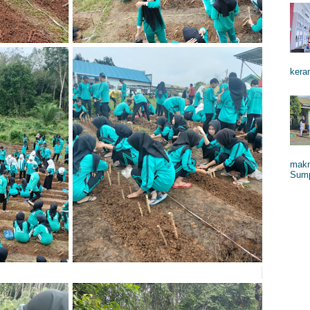
keram
makn
Sump