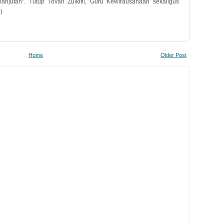
jutan". Tutup Tovan Zulkifli, Guru Kewirausahaan sekaligus
)
Home
Older Post