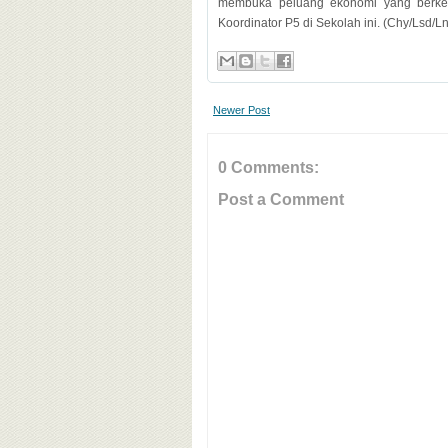
membuka peluang ekonomi yang berkelan
Koordinator P5 di Sekolah ini. (Chy/Lsd/Ln
Newer Post
0 Comments:
Post a Comment