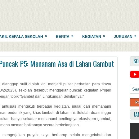
»
»
»
»
AKIL KEPALA SEKOLAH
BERITA
KEGIATAN
JURUSAN
SO
Puncak P5: Menanam Asa di Lahan Gambut
ianggap sulit diolah kini menjadi pusat perhatian para siswa
/2/2025), sekolah tersebut menggelar puncak kegiatan Projek
dengan topik "Gambut dan Lingkungan Sekitarnya."
P
antusias mengikuti berbagai kegiatan, mulai dari memahami
an endemik yang khas tumbuh di lahan ini. Setelah dua minggu
JA
ni bukan hanya sekadar memahami pentingnya ekosistem gambut,
agaimana memanfaatkannya secara berkelanjutan.
n mengerjakan proyek, saya berharap selain mengetahui dan