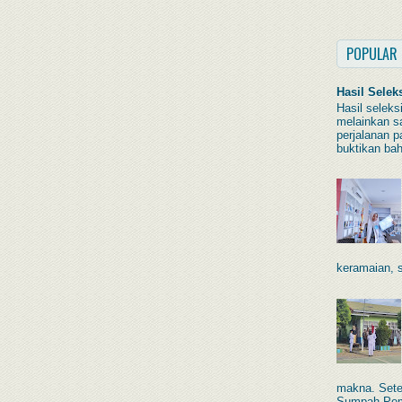
POPULAR
Hasil Selek
Hasil seleks
melainkan s
perjalanan p
buktikan bah
keramaian, s
makna. Sete
Sumpah Pem