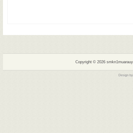
Copyright ©
2026 smkn1muarauy
Design b