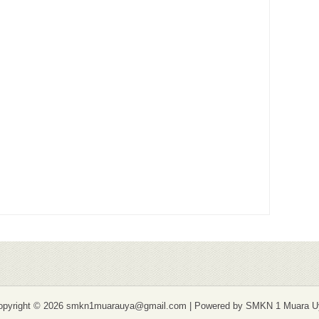
opyright ©
2026 smkn1muarauya@gmail.com | Powered by SMKN 1 Muara U