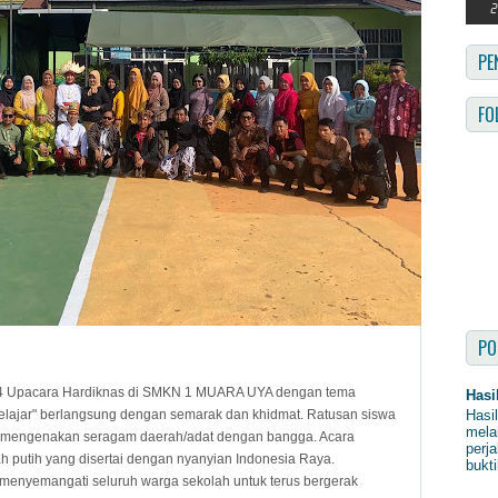
PE
FO
PO
24 Upacara Hardiknas di SMKN 1 MUARA UYA dengan tema
Hasi
Hasi
elajar" berlangsung dengan semarak dan khidmat. Ratusan siswa
mela
, mengenakan seragam daerah/adat dengan bangga. Acara
perja
 putih yang disertai dengan nyanyian Indonesia Raya.
bukti
menyemangati seluruh warga sekolah untuk terus bergerak