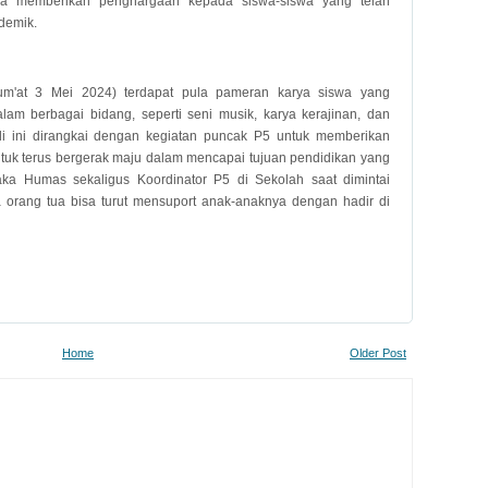
ga memberikan penghargaan kepada siswa-siswa yang telah
ademik.
Jum'at 3 Mei 2024) terdapat pula pameran karya siswa yang
lam berbagai bidang, seperti seni musik, karya kerajinan, dan
li ini dirangkai dengan kegiatan puncak P5 untuk memberikan
untuk terus bergerak maju dalam mencapai tujuan pendidikan yang
aka Humas sekaligus Koordinator P5 di Sekolah saat dimintai
 orang tua bisa turut mensuport anak-anaknya dengan hadir di
Home
Older Post