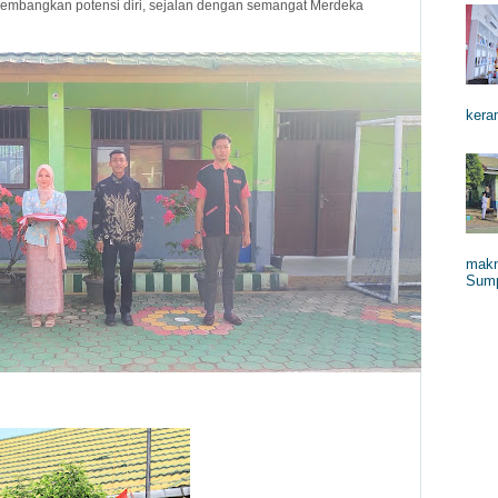
embangkan potensi diri, sejalan dengan semangat Merdeka
keram
makn
Sump