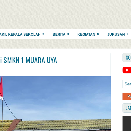
»
»
»
»
AKIL KEPALA SEKOLAH
BERITA
KEGIATAN
JURUSAN
SO
 di SMKN 1 MUARA UYA
P
JA