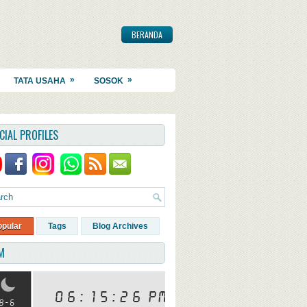
BERANDA
»
»
TATA USAHA
SOSOK
CIAL PROFILES
opular
Tags
Blog Archives
M