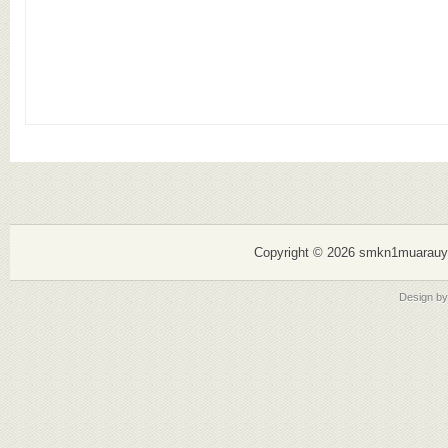
Copyright ©
2026 smkn1muarauy
Design b