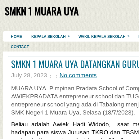
SMKN 1 MUARA UYA
»
»
HOME
KEPALA SEKOLAH
WAKIL KEPALA SEKOLAH
CONTACT
SMKN 1 MUARA UYA DATANGKAN GUR
July 28, 2023
No comments
MUARA UYA P
impinan Pradata School of Comp
AWIEKPRADATA entrepreneur school dan T
entrepreneur school
yang ada di Tabalong menj
SMK Negeri 1 Muara Uya, Selasa (18/7/2023).
Beliau adalah
Awiek Hadi Widodo,
saat me
hadapan para siswa Jurusan TKRO dan TBSM 