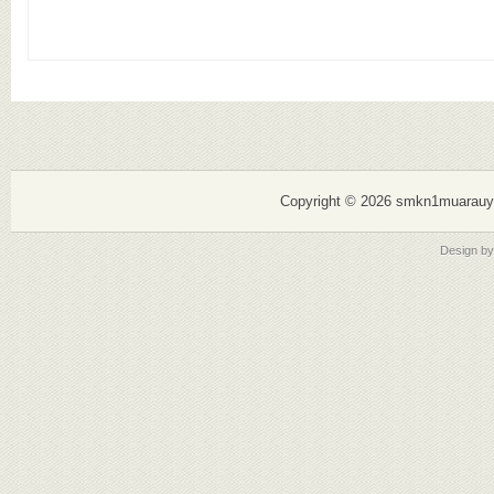
Copyright ©
2026 smkn1muarauy
Design b