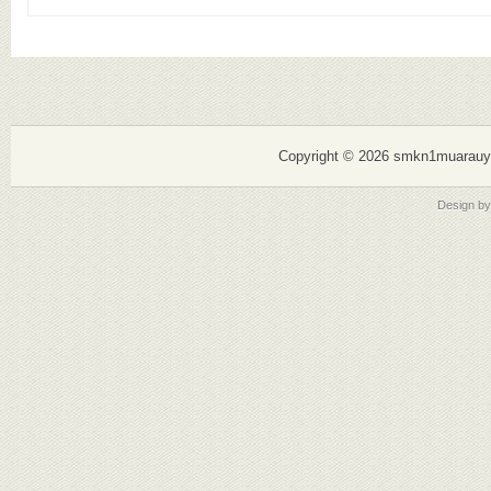
Mewujudkan SMK
Copyright ©
2026 smkn1muarauy
Design b