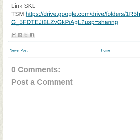
Link SKL
TSM
https://drive.google.com/drive/folders/1R
G_5FDTEJt8LZvGkPiAgL?usp=sharing
Newer Post
Home
0 Comments:
Post a Comment