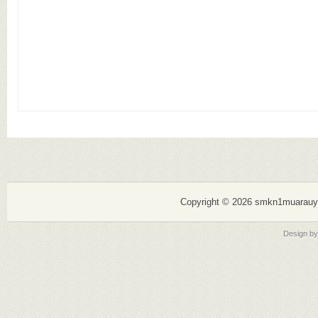
Copyright ©
2026 smkn1muarauy
Design b