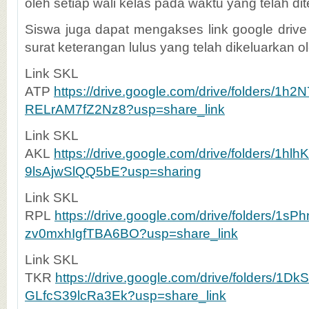
oleh setiap wali kelas pada waktu yang telah di
Siswa juga dapat mengakses link google drive
surat keterangan lulus yang telah dikeluarkan o
Link SKL
ATP
https://drive.google.com/drive/folders/1
RELrAM7fZ2Nz8?usp=share_link
Link SKL
AKL
https://drive.google.com/drive/folders/1
9lsAjwSlQQ5bE?usp=sharing
Link SKL
RPL
https://drive.google.com/drive/folders
zv0mxhIgfTBA6BO?usp=share_link
Link SKL
TKR
https://drive.google.com/drive/folders/
GLfcS39lcRa3Ek?usp=share_link