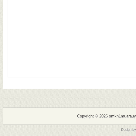
Mewujudkan S
Copyright ©
2026 smkn1muarauy
Design b